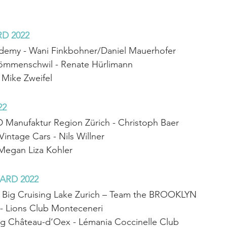
D 2022
demy - Wani Finkbohner/Daniel Mauerhofer
mmenschwil - Renate Hürlimann
 Mike Zweifel
22
nufaktur Region Zürich - Christoph Baer
ntage Cars - Nils Willner
Megan Liza Kohler
RD 2022
Big Cruising Lake Zurich – Team the BROOKLYN
c - Lions Club Monteceneri
ng Château-d‘Oex - Lémania Coccinelle Club