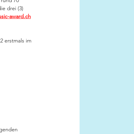
 rund 70 
e drei (3) 
ssic-award.ch
 erstmals im 
lgenden 