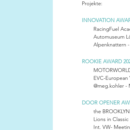
Projekte:
INNOVATION AWAR
RacingFuel Aca
Automuseum Lö
Alpenknattern -
ROOKIE AWARD 20
MOTORWORLD Ma
EVC-European Vi
@meg.kohler - 
DOOR OPENER AWA
the BROOKLYN 
Lions in Classi
Int. VW- Meeti