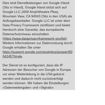
Dies sind Dienstleistungen von Google Irland
(Sitz in Irland), Google Irland stützt sich auf
Google LLC,1600 Amphitheatre Pkwy,
Mountain View, CA 94043 (Sitz in den USA) als
Auftragsbearbeiter. Google LLC ist unter dem
Data Privacy Framework zertifiziert und bietet
hierdurch eine Garantie, das europäische
Datenschutzniveau einzuhalten
(
https://www.dataprivacyframework.gov/list
).
Weitere Informationen zur Datennutzung durch
Google erhalten Sie unter
https://support.google.com/analytics/answer/60
04245?hl=de
.
Der Dienst ist so konfiguriert, dass die IP
Adressen der Besucher von Google in Europa
vor einer Weiterleitung in die USA gekürzt
werden und dadurch nicht zurückverfolgt
werden können. Wir haben die Einstellungen
«Datenweitergabe» und «Signals»
ausgeschaltet. Obwohl wir annehmen können,
dass die Informationen, welche wir mit Google
teilen, für Google keine Personendaten sind, ist