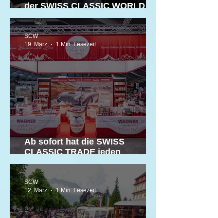
der SWISS CLASSIC WORLD
2026
SCW
19. März
1 Min. Lesezeit
Ab sofort hat die SWISS
CLASSIC TRADE jeden
Mittwoch geöffnet!
SCW
12. März
1 Min. Lesezeit