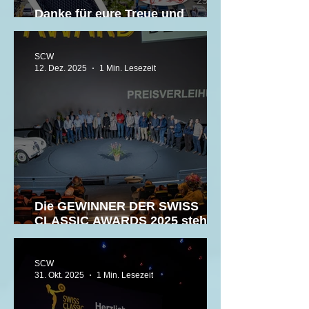
Danke für eure Treue und
schöne Weihnachten! 🎄
SCW
12. Dez. 2025
1 Min. Lesezeit
Die GEWINNER DER SWISS
CLASSIC AWARDS 2025 stehen
fest!
SCW
31. Okt. 2025
1 Min. Lesezeit