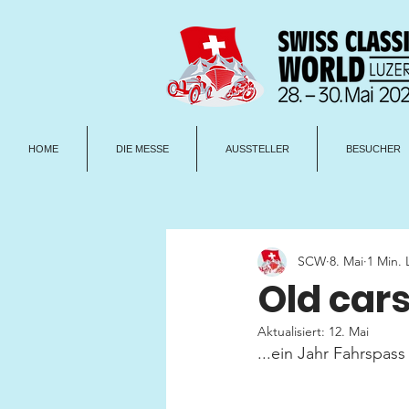
HOME
DIE MESSE
AUSSTELLER
BESUCHER
SCW
8. Mai
1 Min. 
Old car
Aktualisiert:
12. Mai
...ein Jahr Fahrspas