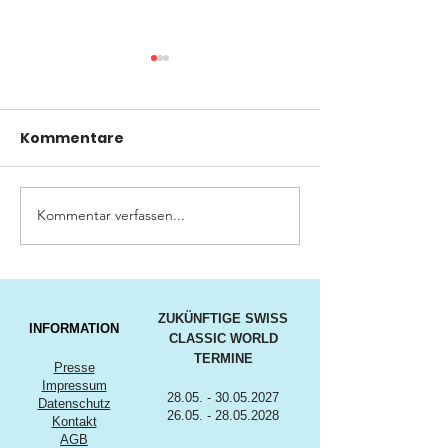
Kommentare
Kommentar verfassen...
Besucherstimmen
Neuer
SWISS CLASSIC WORLD
Besucherreko
2024
der 10. SWISS
WORLD
ZUKÜNFTIGE SWISS
INFORMATION
CLASSIC WORLD
TERMINE
Presse
Impressum
28.05. - 30.05.2027
Datenschutz
26.05. - 28.05.2028
Kontakt
AGB