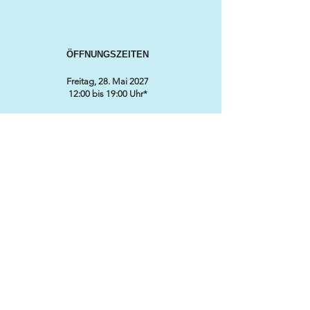
ÖFFNUNGSZEITEN
Freitag, 28. Mai 2027
12:00 bis 19:00 Uhr*
Samstag, 29. Mai 2027
9:00 bis 18:00 Uhr*
Sonntag, 30. Mai 2027
9:00 bis 17:00 Uhr*
*Änderungen vorbehalten
KONTAKT / ORGANISATION
SWISS CLASSIC WORLD
℅ MARKETINGLINK GmbH
Lidostrasse 5
CH-6006 Luzern
info@swissclassicworld.ch