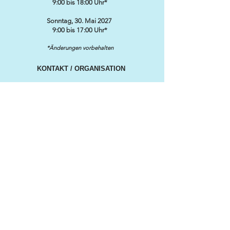
9:00 bis 18:00 Uhr*
Sonntag, 30. Mai 2027
9:00 bis 17:00 Uhr*
*Änderungen vorbehalten
KONTAKT / ORGANISATION
SWISS CLASSIC WORLD
℅ MARKETINGLINK GmbH
Lidostrasse 5
CH-6006 Luzern
info@swissclassicworld.ch
NEWSLETTER
Vorname
*
Nachname
*