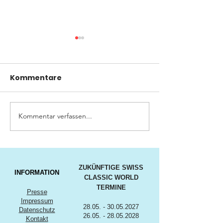
Kommentare
Kommentar verfassen...
Big Cruising Lake
SWISS CLASSI
Zurich 2026
AWARDS 2026
ZUKÜNFTIGE SWISS
INFORMATION
CLASSIC WORLD
TERMINE
Presse
Impressum
28.05. - 30.05.2027
Datenschutz
26.05. - 28.05.2028
Kontakt