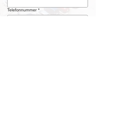
Telefonnummer
*
Absenden
LOCATION / ADRESSE
Messe Luzern
Messegelände Allmend
Horwerstrasse 87
CH - 6005 Luzern