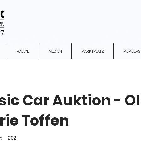
RALLYE
MEDIEN
MARKTPLATZ
MEMBERS
sic Car Auktion - O
rie Toffen
202
: