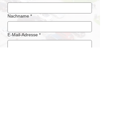
Nachname
*
E-Mail-Adresse
*
Telefonnummer
*
Absenden
LOCATION / ADRESSE
Messe Luzern
Messegelände Allmend
Horwerstrasse 87
CH - 6005 Luzern