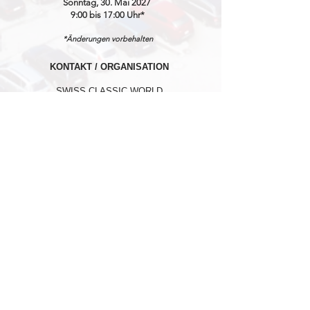
Sonntag, 30. Mai 2027
9:00 bis 17:00 Uhr*
*Änderungen vorbehalten
KONTAKT / ORGANISATION
SWISS CLASSIC WORLD
℅ MARKETINGLINK GmbH
Lidostrasse 5
CH-6006 Luzern
info@swissclassicworld.ch
NEWSLETTER
Vorname
*
Nachname
*
E-Mail-Adresse
*