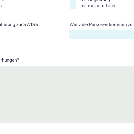
c
c
h
h
5
mit meinem Team
t
t
f
f
e
e
l
l
ditierung zur SWISS
Wie viele Personen kommen zu
d
d
erkungen?