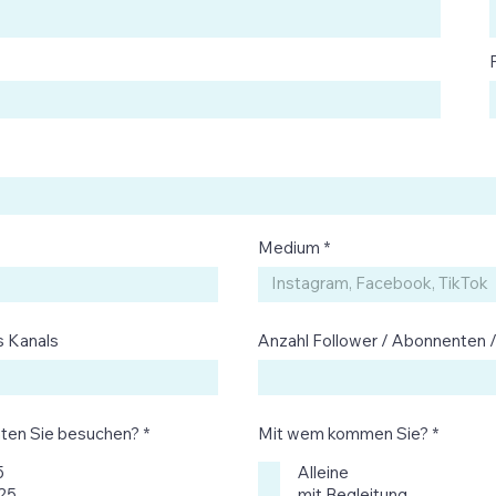
Medium
 Kanals
Anzahl Follower / Abonnenten 
P
P
en Sie besuchen?
*
Mit wem kommen Sie?
*
f
f
l
l
5
Alleine
i
i
025
mit Begleitung