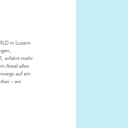
LD in Luzern 
ngen, 
, erfahrt mehr 
m Areal alles 
erwegs auf ein 
bei – wir 